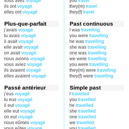
vous avez
voyagé
you
travel
ils ont
voyagé
they(m)
travel
elles ont
voyagé
they(f)
travel
Plus-que-parfait
Past continuous
j'avais
voyagé
I was
travelling
tu avais
voyagé
you were
travelling
il avait
voyagé
he was
travelling
elle avait
voyagé
she was
travelling
on avait
voyagé
one was
travelling
nous avions
voyagé
we were
travelling
vous aviez
voyagé
you were
travelling
ils avaient
voyagé
they(m) were
travelling
elles avaient
voyagé
they(f) were
travelling
Passé antérieur
Simple past
j'eus
voyagé
I
travelled
tu eus
voyagé
you
travelled
il eut
voyagé
he
travelled
elle eut
voyagé
she
travelled
on eut
voyagé
one
travelled
nous eûmes
voyagé
we
travelled
vous eûtes
voyagé
you
travelled