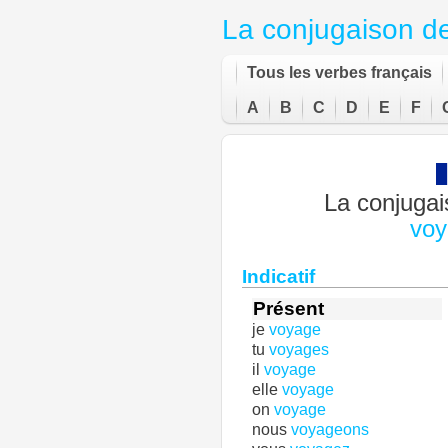
La conjugaison d
Tous les verbes français
A
B
C
D
E
F
La conjugai
voy
Indicatif
Présent
je
voyage
tu
voyages
il
voyage
elle
voyage
on
voyage
nous
voyageons