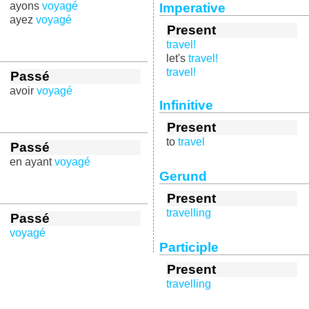
ayons
voyagé
Imperative
ayez
voyagé
Present
travel!
let's
travel!
travel!
Passé
avoir
voyagé
Infinitive
Present
to
travel
Passé
en ayant
voyagé
Gerund
Present
travelling
Passé
voyagé
Participle
Present
travelling