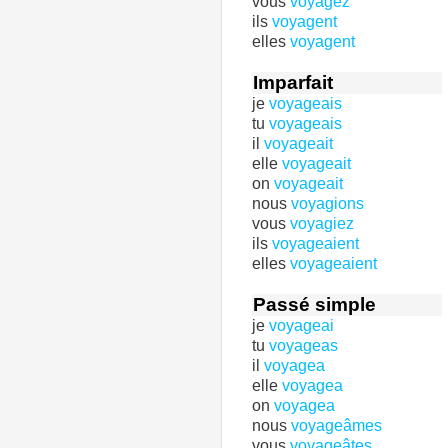
vous
voyagez
ils
voyagent
elles
voyagent
Imparfait
je
voyageais
tu
voyageais
il
voyageait
elle
voyageait
on
voyageait
nous
voyagions
vous
voyagiez
ils
voyageaient
elles
voyageaient
Passé simple
je
voyageai
tu
voyageas
il
voyagea
elle
voyagea
on
voyagea
nous
voyageâmes
vous
voyageâtes