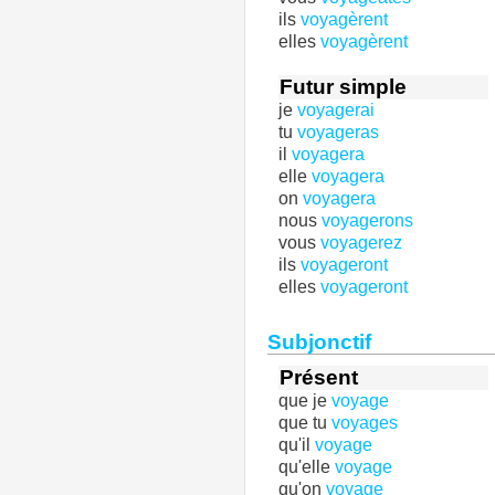
ils
voyagèrent
elles
voyagèrent
Futur simple
je
voyagerai
tu
voyageras
il
voyagera
elle
voyagera
on
voyagera
nous
voyagerons
vous
voyagerez
ils
voyageront
elles
voyageront
Subjonctif
Présent
que je
voyage
que tu
voyages
qu'il
voyage
qu'elle
voyage
qu'on
voyage