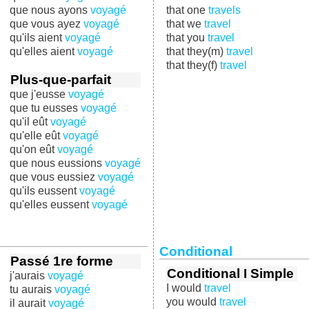
que nous ayons
voyagé
that one
travels
que vous ayez
voyagé
that we
travel
qu'ils aient
voyagé
that you
travel
qu'elles aient
voyagé
that they(m)
travel
that they(f)
travel
Plus-que-parfait
que j'eusse
voyagé
que tu eusses
voyagé
qu'il eût
voyagé
qu'elle eût
voyagé
qu'on eût
voyagé
que nous eussions
voyagé
que vous eussiez
voyagé
qu'ils eussent
voyagé
qu'elles eussent
voyagé
Conditional
Passé 1re forme
Conditional I Simple
j'aurais
voyagé
I would
travel
tu aurais
voyagé
you would
travel
il aurait
voyagé