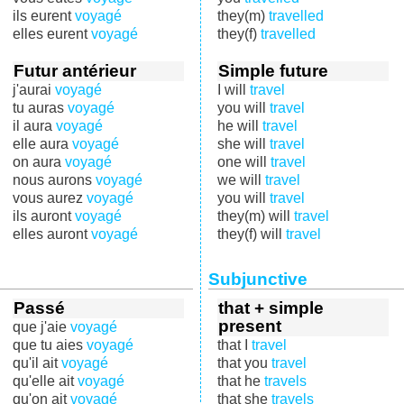
ils eurent
voyagé
they(m)
travelled
elles eurent
voyagé
they(f)
travelled
Futur antérieur
Simple future
j'aurai
voyagé
I will
travel
tu auras
voyagé
you will
travel
il aura
voyagé
he will
travel
elle aura
voyagé
she will
travel
on aura
voyagé
one will
travel
nous aurons
voyagé
we will
travel
vous aurez
voyagé
you will
travel
ils auront
voyagé
they(m) will
travel
elles auront
voyagé
they(f) will
travel
Subjunctive
Passé
that + simple
present
que j'aie
voyagé
que tu aies
voyagé
that I
travel
qu'il ait
voyagé
that you
travel
qu'elle ait
voyagé
that he
travels
qu'on ait
voyagé
that she
travels