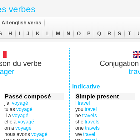
es verbes
All english verbs
G
H
I
J
K
L
M
N
O
P
Q
R
S
T
son du verbe
Conjugation 
ager
tra
Indicative
Passé composé
Simple present
j'ai
voyagé
I
travel
tu as
voyagé
you
travel
il a
voyagé
he
travels
elle a
voyagé
she
travels
on a
voyagé
one
travels
nous avons
voyagé
we
travel