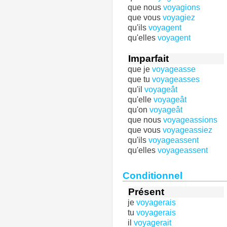
que nous
voyagions
que vous
voyagiez
qu'ils
voyagent
qu'elles
voyagent
Imparfait
que je
voyageasse
que tu
voyageasses
qu'il
voyageât
qu'elle
voyageât
qu'on
voyageât
que nous
voyageassions
que vous
voyageassiez
qu'ils
voyageassent
qu'elles
voyageassent
Conditionnel
Présent
je
voyagerais
tu
voyagerais
il
voyagerait