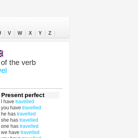
U
V
W
X
Y
Z
of the verb
vel
Present perfect
I have
travelled
you have
travelled
he has
travelled
she has
travelled
one has
travelled
we have
travelled