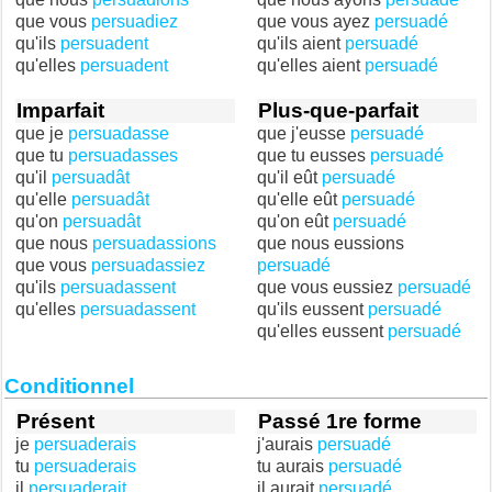
que vous
persuadiez
que vous ayez
persuadé
qu'ils
persuadent
qu'ils aient
persuadé
qu'elles
persuadent
qu'elles aient
persuadé
Imparfait
Plus-que-parfait
que je
persuadasse
que j'eusse
persuadé
que tu
persuadasses
que tu eusses
persuadé
qu'il
persuadât
qu'il eût
persuadé
qu'elle
persuadât
qu'elle eût
persuadé
qu'on
persuadât
qu'on eût
persuadé
que nous
persuadassions
que nous eussions
que vous
persuadassiez
persuadé
qu'ils
persuadassent
que vous eussiez
persuadé
qu'elles
persuadassent
qu'ils eussent
persuadé
qu'elles eussent
persuadé
Conditionnel
Présent
Passé 1re forme
je
persuaderais
j'aurais
persuadé
tu
persuaderais
tu aurais
persuadé
il
persuaderait
il aurait
persuadé