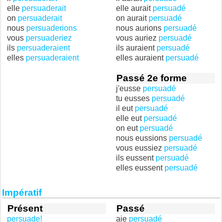
elle
persuaderait
elle aurait
persuadé
on
persuaderait
on aurait
persuadé
nous
persuaderions
nous aurions
persuadé
vous
persuaderiez
vous auriez
persuadé
ils
persuaderaient
ils auraient
persuadé
elles
persuaderaient
elles auraient
persuadé
Passé 2e forme
j'eusse
persuadé
tu eusses
persuadé
il eut
persuadé
elle eut
persuadé
on eut
persuadé
nous eussions
persuadé
vous eussiez
persuadé
ils eussent
persuadé
elles eussent
persuadé
Impératif
Présent
Passé
persuade!
aie
persuadé