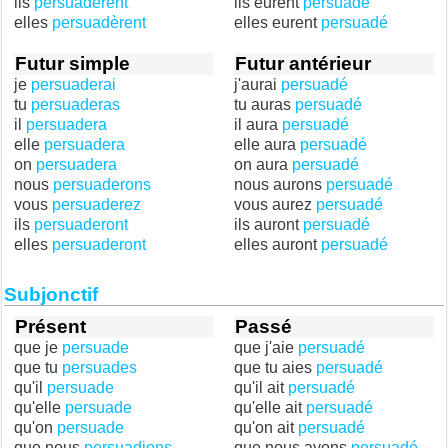
ils
persuadèrent
ils eurent
persuadé
elles
persuadèrent
elles eurent
persuadé
Futur simple
Futur antérieur
je
persuaderai
j'aurai
persuadé
tu
persuaderas
tu auras
persuadé
il
persuadera
il aura
persuadé
elle
persuadera
elle aura
persuadé
on
persuadera
on aura
persuadé
nous
persuaderons
nous aurons
persuadé
vous
persuaderez
vous aurez
persuadé
ils
persuaderont
ils auront
persuadé
elles
persuaderont
elles auront
persuadé
Subjonctif
Présent
Passé
que je
persuade
que j'aie
persuadé
que tu
persuades
que tu aies
persuadé
qu'il
persuade
qu'il ait
persuadé
qu'elle
persuade
qu'elle ait
persuadé
qu'on
persuade
qu'on ait
persuadé
que nous
persuadions
que nous ayons
persuadé