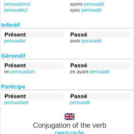
persuadons!
ayons
persuadé
persuadez!
ayez
persuadé
Infinitif
Présent
Passé
persuader
avoir
persuadé
Gérondif
Présent
Passé
en
persuadant
en ayant
persuadé
Participe
Présent
Passé
persuadant
persuadé
Conjugation of the verb
persuade