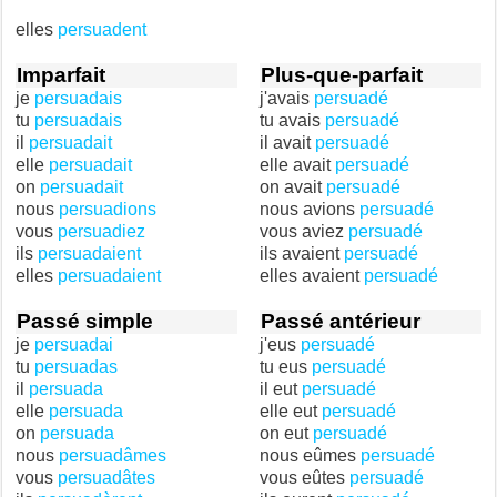
elles
persuadent
Imparfait
Plus-que-parfait
je
persuadais
j'avais
persuadé
tu
persuadais
tu avais
persuadé
il
persuadait
il avait
persuadé
elle
persuadait
elle avait
persuadé
on
persuadait
on avait
persuadé
nous
persuadions
nous avions
persuadé
vous
persuadiez
vous aviez
persuadé
ils
persuadaient
ils avaient
persuadé
elles
persuadaient
elles avaient
persuadé
Passé simple
Passé antérieur
je
persuadai
j'eus
persuadé
tu
persuadas
tu eus
persuadé
il
persuada
il eut
persuadé
elle
persuada
elle eut
persuadé
on
persuada
on eut
persuadé
nous
persuadâmes
nous eûmes
persuadé
vous
persuadâtes
vous eûtes
persuadé