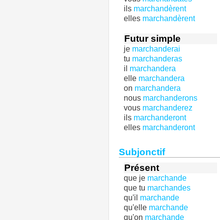
ils
marchandèrent
elles
marchandèrent
Futur simple
je
marchanderai
tu
marchanderas
il
marchandera
elle
marchandera
on
marchandera
nous
marchanderons
vous
marchanderez
ils
marchanderont
elles
marchanderont
Subjonctif
Présent
que je
marchande
que tu
marchandes
qu'il
marchande
qu'elle
marchande
qu'on
marchande