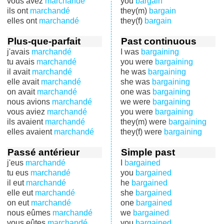
vous avez
marchandé
you
bargain
ils ont
marchandé
they(m)
bargain
elles ont
marchandé
they(f)
bargain
Plus-que-parfait
Past continuous
j'avais
marchandé
I was
bargaining
tu avais
marchandé
you were
bargaining
il avait
marchandé
he was
bargaining
elle avait
marchandé
she was
bargaining
on avait
marchandé
one was
bargaining
nous avions
marchandé
we were
bargaining
vous aviez
marchandé
you were
bargaining
ils avaient
marchandé
they(m) were
bargaining
elles avaient
marchandé
they(f) were
bargaining
Passé antérieur
Simple past
j'eus
marchandé
I
bargained
tu eus
marchandé
you
bargained
il eut
marchandé
he
bargained
elle eut
marchandé
she
bargained
on eut
marchandé
one
bargained
nous eûmes
marchandé
we
bargained
vous eûtes
marchandé
you
bargained