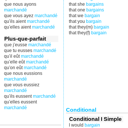
que nous ayons
that she
bargains
marchandé
that one
bargains
que vous ayez
marchandé
that we
bargain
qu'ils aient
marchandé
that you
bargain
qu'elles aient
marchandé
that they(m)
bargain
that they(f)
bargain
Plus-que-parfait
que j'eusse
marchandé
que tu eusses
marchandé
qu'il eût
marchandé
qu'elle eût
marchandé
qu'on eût
marchandé
que nous eussions
marchandé
que vous eussiez
marchandé
qu'ils eussent
marchandé
qu'elles eussent
marchandé
Conditional
Conditional I Simple
I would
bargain