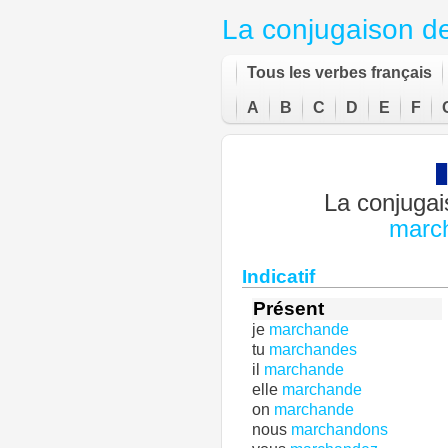
La conjugaison d
Tous les verbes français
A
B
C
D
E
F
La conjugai
marc
Indicatif
Présent
je
marchande
tu
marchandes
il
marchande
elle
marchande
on
marchande
nous
marchandons