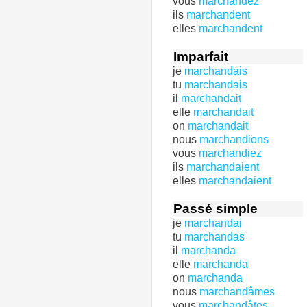
vous
marchandez
ils
marchandent
elles
marchandent
Imparfait
je
marchandais
tu
marchandais
il
marchandait
elle
marchandait
on
marchandait
nous
marchandions
vous
marchandiez
ils
marchandaient
elles
marchandaient
Passé simple
je
marchandai
tu
marchandas
il
marchanda
elle
marchanda
on
marchanda
nous
marchandâmes
vous
marchandâtes