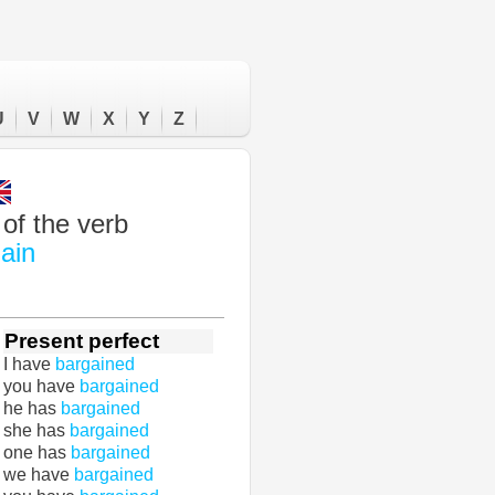
U
V
W
X
Y
Z
of the verb
ain
Present perfect
I have
bargained
you have
bargained
he has
bargained
she has
bargained
one has
bargained
we have
bargained