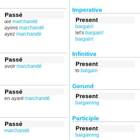
Imperative
Passé
Present
aie
marchandé
bargain!
ayons
marchandé
let's
bargain!
ayez
marchandé
bargain!
Infinitive
Passé
Present
avoir
marchandé
to
bargain
Gerund
Passé
Present
en ayant
marchandé
bargaining
Participle
Passé
Present
marchandé
bargaining