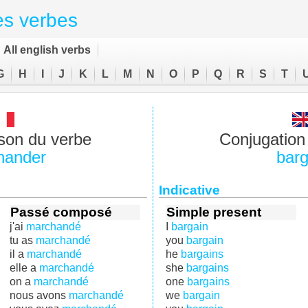
es verbes
All english verbs
G
H
I
J
K
L
M
N
O
P
Q
R
S
T
son du verbe
Conjugation 
hander
barg
Indicative
Passé composé
Simple present
j'ai
marchandé
I
bargain
tu as
marchandé
you
bargain
il a
marchandé
he
bargains
elle a
marchandé
she
bargains
on a
marchandé
one
bargains
nous avons
marchandé
we
bargain