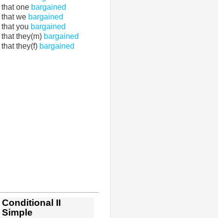
that one
bargained
that we
bargained
that you
bargained
that they(m)
bargained
that they(f)
bargained
Conditional II
Simple