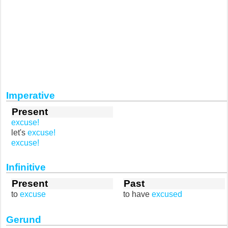
Imperative
Present
excuse!
let's
excuse!
excuse!
Infinitive
Present
Past
to
excuse
to have
excused
Gerund