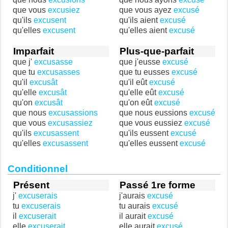
que vous
excusiez
que vous ayez
excusé
qu'ils
excusent
qu'ils aient
excusé
qu'elles
excusent
qu'elles aient
excusé
Imparfait
Plus-que-parfait
que j'
excusasse
que j'eusse
excusé
que tu
excusasses
que tu eusses
excusé
qu'il
excusât
qu'il eût
excusé
qu'elle
excusât
qu'elle eût
excusé
qu'on
excusât
qu'on eût
excusé
que nous
excusassions
que nous eussions
excusé
que vous
excusassiez
que vous eussiez
excusé
qu'ils
excusassent
qu'ils eussent
excusé
qu'elles
excusassent
qu'elles eussent
excusé
Conditionnel
Présent
Passé 1re forme
j'
excuserais
j'aurais
excusé
tu
excuserais
tu aurais
excusé
il
excuserait
il aurait
excusé
elle
excuserait
elle aurait
excusé