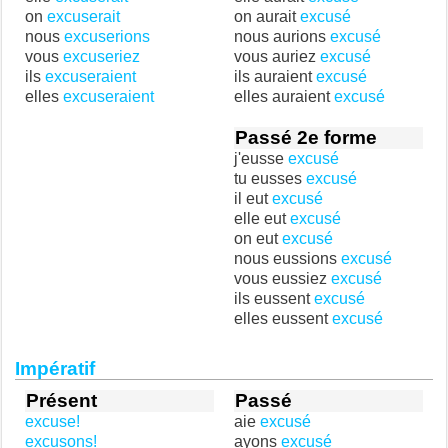
on
excuserait
on aurait
excusé
nous
excuserions
nous aurions
excusé
vous
excuseriez
vous auriez
excusé
ils
excuseraient
ils auraient
excusé
elles
excuseraient
elles auraient
excusé
Passé 2e forme
j'eusse
excusé
tu eusses
excusé
il eut
excusé
elle eut
excusé
on eut
excusé
nous eussions
excusé
vous eussiez
excusé
ils eussent
excusé
elles eussent
excusé
Impératif
Présent
Passé
excuse!
aie
excusé
excusons!
ayons
excusé