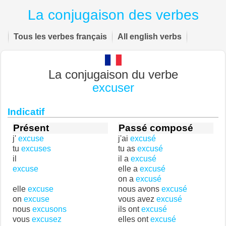
La conjugaison des verbes
Tous les verbes français
All english verbs
La conjugaison du verbe
excuser
Indicatif
Présent
Passé composé
j'
excuse
j'ai
excusé
tu
excuses
tu as
excusé
il
il a
excusé
excuse
elle a
excusé
on a
excusé
elle
excuse
nous avons
excusé
on
excuse
vous avez
excusé
nous
excusons
ils ont
excusé
vous
excusez
elles ont
excusé