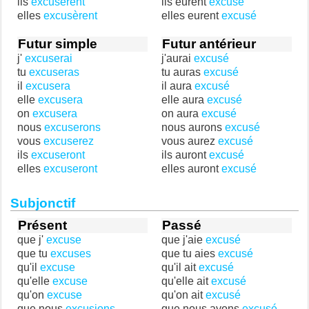
ils
excusèrent
ils eurent
excusé
elles
excusèrent
elles eurent
excusé
Futur simple
Futur antérieur
j'
excuserai
j'aurai
excusé
tu
excuseras
tu auras
excusé
il
excusera
il aura
excusé
elle
excusera
elle aura
excusé
on
excusera
on aura
excusé
nous
excuserons
nous aurons
excusé
vous
excuserez
vous aurez
excusé
ils
excuseront
ils auront
excusé
elles
excuseront
elles auront
excusé
Subjonctif
Présent
Passé
que j'
excuse
que j'aie
excusé
que tu
excuses
que tu aies
excusé
qu'il
excuse
qu'il ait
excusé
qu'elle
excuse
qu'elle ait
excusé
qu'on
excuse
qu'on ait
excusé
que nous
excusions
que nous ayons
excusé