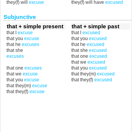
they(f) will
excuse
they(f) will have
excused
Subjunctive
that + simple present
that + simple past
that I
excuse
that I
excused
that you
excuse
that you
excused
that he
excuses
that he
excused
that she
that she
excused
excuses
that one
excused
that we
excused
that one
excuses
that you
excused
that we
excuse
that they(m)
excused
that you
excuse
that they(f)
excused
that they(m)
excuse
that they(f)
excuse