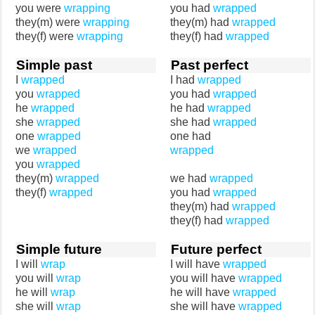
you were
wrapping
you had
wrapped
they(m) were
wrapping
they(m) had
wrapped
they(f) were
wrapping
they(f) had
wrapped
Simple past
Past perfect
I
wrapped
I had
wrapped
you
wrapped
you had
wrapped
he
wrapped
he had
wrapped
she
wrapped
she had
wrapped
one
wrapped
one had
we
wrapped
wrapped
you
wrapped
they(m)
wrapped
we had
wrapped
they(f)
wrapped
you had
wrapped
they(m) had
wrapped
they(f) had
wrapped
Simple future
Future perfect
I will
wrap
I will have
wrapped
you will
wrap
you will have
wrapped
he will
wrap
he will have
wrapped
she will
wrap
she will have
wrapped