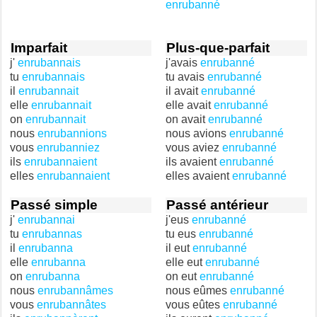
enrubanné
Imparfait
Plus-que-parfait
j'
enrubannais
j'avais
enrubanné
tu
enrubannais
tu avais
enrubanné
il
enrubannait
il avait
enrubanné
elle
enrubannait
elle avait
enrubanné
on
enrubannait
on avait
enrubanné
nous
enrubannions
nous avions
enrubanné
vous
enrubanniez
vous aviez
enrubanné
ils
enrubannaient
ils avaient
enrubanné
elles
enrubannaient
elles avaient
enrubanné
Passé simple
Passé antérieur
j'
enrubannai
j'eus
enrubanné
tu
enrubannas
tu eus
enrubanné
il
enrubanna
il eut
enrubanné
elle
enrubanna
elle eut
enrubanné
on
enrubanna
on eut
enrubanné
nous
enrubannâmes
nous eûmes
enrubanné
vous
enrubannâtes
vous eûtes
enrubanné