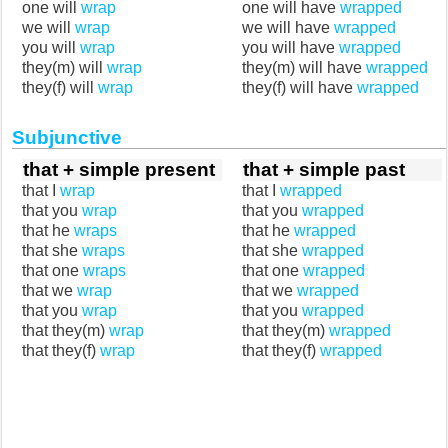
one will
wrap
one will have
wrapped
we will
wrap
we will have
wrapped
you will
wrap
you will have
wrapped
they(m) will
wrap
they(m) will have
wrapped
they(f) will
wrap
they(f) will have
wrapped
Subjunctive
that + simple present
that + simple past
that I
wrap
that I
wrapped
that you
wrap
that you
wrapped
that he
wraps
that he
wrapped
that she
wraps
that she
wrapped
that one
wraps
that one
wrapped
that we
wrap
that we
wrapped
that you
wrap
that you
wrapped
that they(m)
wrap
that they(m)
wrapped
that they(f)
wrap
that they(f)
wrapped