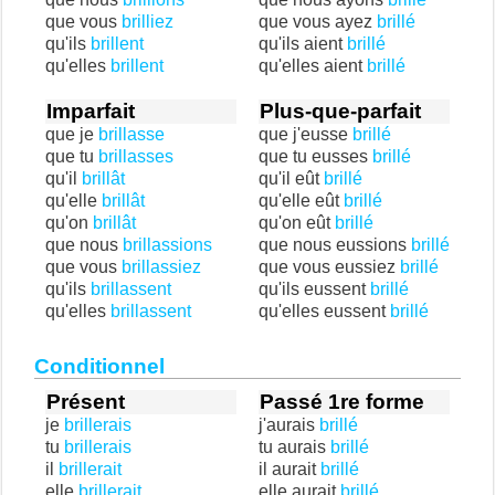
que vous
brilliez
que vous ayez
brillé
qu'ils
brillent
qu'ils aient
brillé
qu'elles
brillent
qu'elles aient
brillé
Imparfait
Plus-que-parfait
que je
brillasse
que j'eusse
brillé
que tu
brillasses
que tu eusses
brillé
qu'il
brillât
qu'il eût
brillé
qu'elle
brillât
qu'elle eût
brillé
qu'on
brillât
qu'on eût
brillé
que nous
brillassions
que nous eussions
brillé
que vous
brillassiez
que vous eussiez
brillé
qu'ils
brillassent
qu'ils eussent
brillé
qu'elles
brillassent
qu'elles eussent
brillé
Conditionnel
Présent
Passé 1re forme
je
brillerais
j'aurais
brillé
tu
brillerais
tu aurais
brillé
il
brillerait
il aurait
brillé
elle
brillerait
elle aurait
brillé