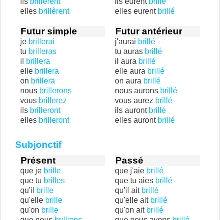
ils
brillèrent
ils eurent
brillé
elles
brillèrent
elles eurent
brillé
Futur simple
Futur antérieur
je
brillerai
j'aurai
brillé
tu
brilleras
tu auras
brillé
il
brillera
il aura
brillé
elle
brillera
elle aura
brillé
on
brillera
on aura
brillé
nous
brillerons
nous aurons
brillé
vous
brillerez
vous aurez
brillé
ils
brilleront
ils auront
brillé
elles
brilleront
elles auront
brillé
Subjonctif
Présent
Passé
que je
brille
que j'aie
brillé
que tu
brilles
que tu aies
brillé
qu'il
brille
qu'il ait
brillé
qu'elle
brille
qu'elle ait
brillé
qu'on
brille
qu'on ait
brillé
que nous
brillions
que nous ayons
brillé