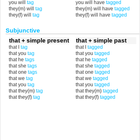
you will
tag
you will have
tagged
they(m) will
tag
they(m) will have
tagged
they(f) will
tag
they(f) will have
tagged
Subjunctive
that + simple present
that + simple past
that I
tag
that I
tagged
that you
tag
that you
tagged
that he
tags
that he
tagged
that she
tags
that she
tagged
that one
tags
that one
tagged
that we
tag
that we
tagged
that you
tag
that you
tagged
that they(m)
tag
that they(m)
tagged
that they(f)
tag
that they(f)
tagged