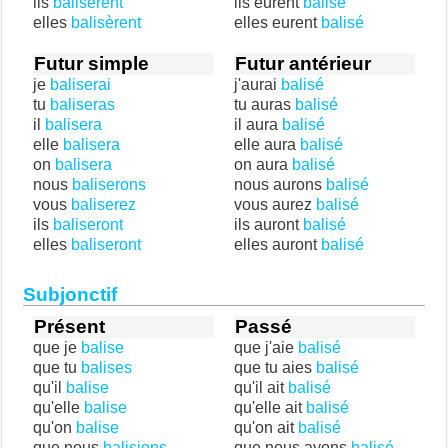
ils
balisèrent
ils eurent
balisé
elles
balisèrent
elles eurent
balisé
Futur simple
Futur antérieur
je
baliserai
j'aurai
balisé
tu
baliseras
tu auras
balisé
il
balisera
il aura
balisé
elle
balisera
elle aura
balisé
on
balisera
on aura
balisé
nous
baliserons
nous aurons
balisé
vous
baliserez
vous aurez
balisé
ils
baliseront
ils auront
balisé
elles
baliseront
elles auront
balisé
Subjonctif
Présent
Passé
que je
balise
que j'aie
balisé
que tu
balises
que tu aies
balisé
qu'il
balise
qu'il ait
balisé
qu'elle
balise
qu'elle ait
balisé
qu'on
balise
qu'on ait
balisé
que nous
balisions
que nous ayons
balisé