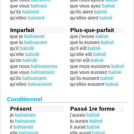
que vous
balisiez
que vous ayez
balisé
qu'ils
balisent
qu'ils aient
balisé
qu'elles
balisent
qu'elles aient
balisé
Imparfait
Plus-que-parfait
que je
balisasse
que j'eusse
balisé
que tu
balisasses
que tu eusses
balisé
qu'il
balisât
qu'il eût
balisé
qu'elle
balisât
qu'elle eût
balisé
qu'on
balisât
qu'on eût
balisé
que nous
balisassions
que nous eussions
balisé
que vous
balisassiez
que vous eussiez
balisé
qu'ils
balisassent
qu'ils eussent
balisé
qu'elles
balisassent
qu'elles eussent
balisé
Conditionnel
Présent
Passé 1re forme
je
baliserais
j'aurais
balisé
tu
baliserais
tu aurais
balisé
il
baliserait
il aurait
balisé
elle
baliserait
elle aurait
balisé