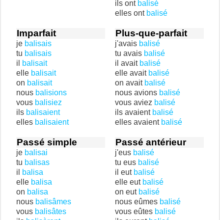
ils ont
balisé
elles ont
balisé
Imparfait
Plus-que-parfait
je
balisais
j'avais
balisé
tu
balisais
tu avais
balisé
il
balisait
il avait
balisé
elle
balisait
elle avait
balisé
on
balisait
on avait
balisé
nous
balisions
nous avions
balisé
vous
balisiez
vous aviez
balisé
ils
balisaient
ils avaient
balisé
elles
balisaient
elles avaient
balisé
Passé simple
Passé antérieur
je
balisai
j'eus
balisé
tu
balisas
tu eus
balisé
il
balisa
il eut
balisé
elle
balisa
elle eut
balisé
on
balisa
on eut
balisé
nous
balisâmes
nous eûmes
balisé
vous
balisâtes
vous eûtes
balisé