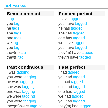
Indicative
Simple present
Present perfect
I
tag
I have
tagged
you
tag
you have
tagged
he
tags
he has
tagged
she
tags
she has
tagged
one
tags
one has
tagged
we
tag
we have
tagged
you
tag
you have
tagged
they(m)
tag
they(m) have
tagged
they(f)
tag
they(f) have
tagged
Past continuous
Past perfect
I was
tagging
I had
tagged
you were
tagging
you had
tagged
he was
tagging
he had
tagged
she was
tagging
she had
tagged
one was
tagging
one had
tagged
we were
tagging
we had
tagged
you were
tagging
you had
tagged
they(m) were
tagging
they(m) had
tagged