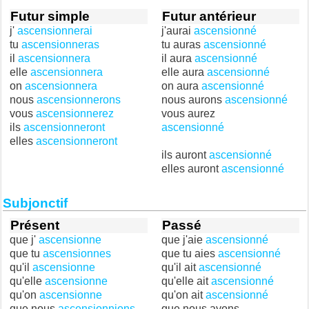
Futur simple
Futur antérieur
j'
ascensionnerai
j'aurai
ascensionné
tu
ascensionneras
tu auras
ascensionné
il
ascensionnera
il aura
ascensionné
elle
ascensionnera
elle aura
ascensionné
on
ascensionnera
on aura
ascensionné
nous
ascensionnerons
nous aurons
ascensionné
vous
ascensionnerez
vous aurez
ils
ascensionneront
ascensionné
elles
ascensionneront
ils auront
ascensionné
elles auront
ascensionné
Subjonctif
Présent
Passé
que j'
ascensionne
que j'aie
ascensionné
que tu
ascensionnes
que tu aies
ascensionné
qu'il
ascensionne
qu'il ait
ascensionné
qu'elle
ascensionne
qu'elle ait
ascensionné
qu'on
ascensionne
qu'on ait
ascensionné
que nous
ascensionnions
que nous ayons