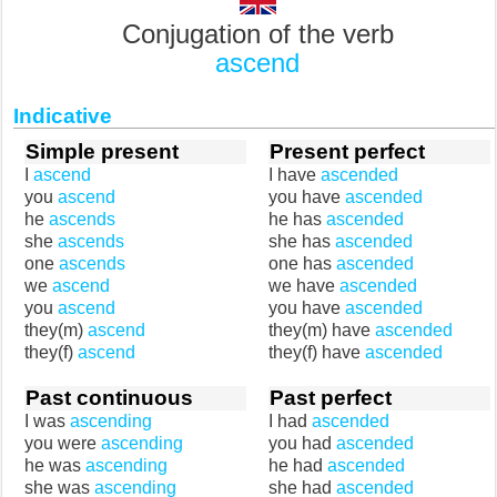
Conjugation of the verb
ascend
Indicative
Simple present
Present perfect
I
ascend
I have
ascended
you
ascend
you have
ascended
he
ascends
he has
ascended
she
ascends
she has
ascended
one
ascends
one has
ascended
we
ascend
we have
ascended
you
ascend
you have
ascended
they(m)
ascend
they(m) have
ascended
they(f)
ascend
they(f) have
ascended
Past continuous
Past perfect
I was
ascending
I had
ascended
you were
ascending
you had
ascended
he was
ascending
he had
ascended
she was
ascending
she had
ascended