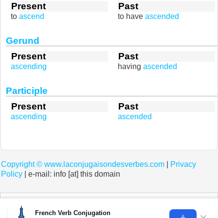
Present
Past
to
ascend
to have
ascended
Gerund
Present
Past
ascending
having
ascended
Participle
Present
Past
ascending
ascended
Copyright ©
www.laconjugaisondesverbes.com
|
Privacy
Policy
| e-mail: info [at] this domain
Cookies help us deliver our services. By using our services, you agree to our use of
cookies.
Learn more
French Verb Conjugation