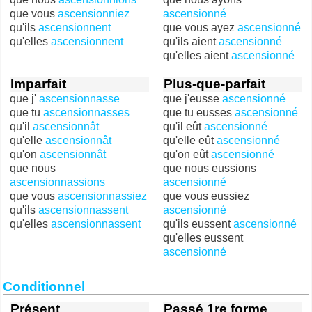
que vous
ascensionniez
ascensionné
qu'ils
ascensionnent
que vous ayez
ascensionné
qu'elles
ascensionnent
qu'ils aient
ascensionné
qu'elles aient
ascensionné
Imparfait
Plus-que-parfait
que j'
ascensionnasse
que j'eusse
ascensionné
que tu
ascensionnasses
que tu eusses
ascensionné
qu'il
ascensionnât
qu'il eût
ascensionné
qu'elle
ascensionnât
qu'elle eût
ascensionné
qu'on
ascensionnât
qu'on eût
ascensionné
que nous
que nous eussions
ascensionnassions
ascensionné
que vous
ascensionnassiez
que vous eussiez
qu'ils
ascensionnassent
ascensionné
qu'elles
ascensionnassent
qu'ils eussent
ascensionné
qu'elles eussent
ascensionné
Conditionnel
Présent
Passé 1re forme