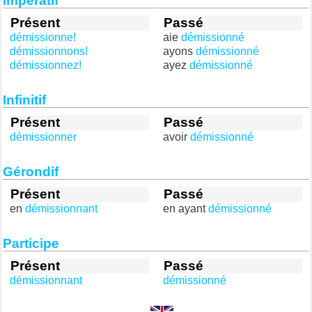
Impératif
Présent
Passé
démissionne!
aie
démissionné
démissionnons!
ayons
démissionné
démissionnez!
ayez
démissionné
Infinitif
Présent
Passé
démissionner
avoir
démissionné
Gérondif
Présent
Passé
en
démissionnant
en ayant
démissionné
Participe
Présent
Passé
démissionnant
démissionné