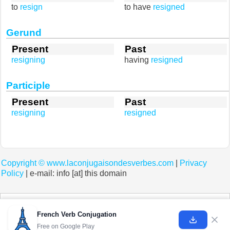
to
resign
to have
resigned
Gerund
Present
Past
resigning
having
resigned
Participle
Present
Past
resigning
resigned
Copyright ©
www.laconjugaisondesverbes.com
|
Privacy
Policy
| e-mail: info [at] this domain
Cookies help us deliver our services. By using our services, you agree to our use of
cookies.
Learn more
French Verb Conjugation
Free on
Google Play
Got it