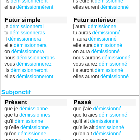
ils
démissionnèrent
ils eurent
démissionné
elles
démissionnèrent
elles eurent
démissionné
Futur simple
Futur antérieur
je
démissionnerai
j'aurai
démissionné
tu
démissionneras
tu auras
démissionné
il
démissionnera
il aura
démissionné
elle
démissionnera
elle aura
démissionné
on
démissionnera
on aura
démissionné
nous
démissionnerons
nous aurons
démissionné
vous
démissionnerez
vous aurez
démissionné
ils
démissionneront
ils auront
démissionné
elles
démissionneront
elles auront
démissionné
Subjonctif
Présent
Passé
que je
démissionne
que j'aie
démissionné
que tu
démissionnes
que tu aies
démissionné
qu'il
démissionne
qu'il ait
démissionné
qu'elle
démissionne
qu'elle ait
démissionné
qu'on
démissionne
qu'on ait
démissionné
que nous
démissionnions
que nous ayons