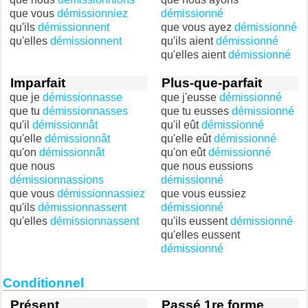
que vous
démissionniez
démissionné
qu'ils
démissionnent
que vous ayez
démissionné
qu'elles
démissionnent
qu'ils aient
démissionné
qu'elles aient
démissionné
Imparfait
Plus-que-parfait
que je
démissionnasse
que j'eusse
démissionné
que tu
démissionnasses
que tu eusses
démissionné
qu'il
démissionnât
qu'il eût
démissionné
qu'elle
démissionnât
qu'elle eût
démissionné
qu'on
démissionnât
qu'on eût
démissionné
que nous
que nous eussions
démissionnassions
démissionné
que vous
démissionnassiez
que vous eussiez
qu'ils
démissionnassent
démissionné
qu'elles
démissionnassent
qu'ils eussent
démissionné
qu'elles eussent
démissionné
Conditionnel
Présent
Passé 1re forme