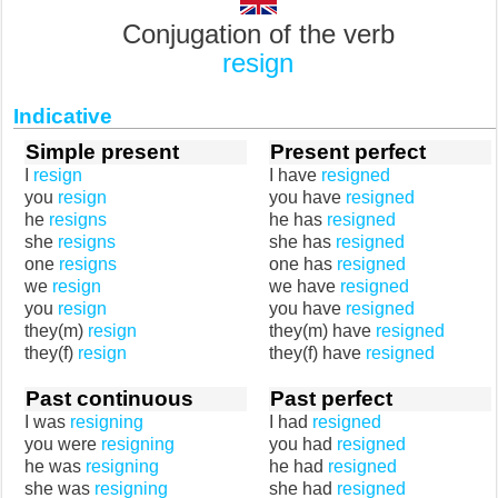
Conjugation of the verb
resign
Indicative
Simple present
Present perfect
I
resign
I have
resigned
you
resign
you have
resigned
he
resigns
he has
resigned
she
resigns
she has
resigned
one
resigns
one has
resigned
we
resign
we have
resigned
you
resign
you have
resigned
they(m)
resign
they(m) have
resigned
they(f)
resign
they(f) have
resigned
Past continuous
Past perfect
I was
resigning
I had
resigned
you were
resigning
you had
resigned
he was
resigning
he had
resigned
she was
resigning
she had
resigned