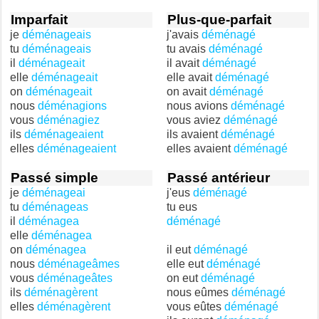
Imparfait
Plus-que-parfait
je
déménageais
j'avais
déménagé
tu
déménageais
tu avais
déménagé
il
déménageait
il avait
déménagé
elle
déménageait
elle avait
déménagé
on
déménageait
on avait
déménagé
nous
déménagions
nous avions
déménagé
vous
déménagiez
vous aviez
déménagé
ils
déménageaient
ils avaient
déménagé
elles
déménageaient
elles avaient
déménagé
Passé simple
Passé antérieur
je
déménageai
j'eus
déménagé
tu
déménageas
tu eus
il
déménagea
déménagé
elle
déménagea
on
déménagea
il eut
déménagé
nous
déménageâmes
elle eut
déménagé
vous
déménageâtes
on eut
déménagé
ils
déménagèrent
nous eûmes
déménagé
elles
déménagèrent
vous eûtes
déménagé