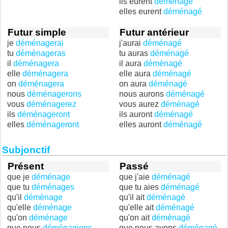
ils eurent
déménagé
elles eurent
déménagé
Futur simple
Futur antérieur
je
déménagerai
j'aurai
déménagé
tu
déménageras
tu auras
déménagé
il
déménagera
il aura
déménagé
elle
déménagera
elle aura
déménagé
on
déménagera
on aura
déménagé
nous
déménagerons
nous aurons
déménagé
vous
déménagerez
vous aurez
déménagé
ils
déménageront
ils auront
déménagé
elles
déménageront
elles auront
déménagé
Subjonctif
Présent
Passé
que je
déménage
que j'aie
déménagé
que tu
déménages
que tu aies
déménagé
qu'il
déménage
qu'il ait
déménagé
qu'elle
déménage
qu'elle ait
déménagé
qu'on
déménage
qu'on ait
déménagé
que nous
déménagions
que nous ayons
déménagé