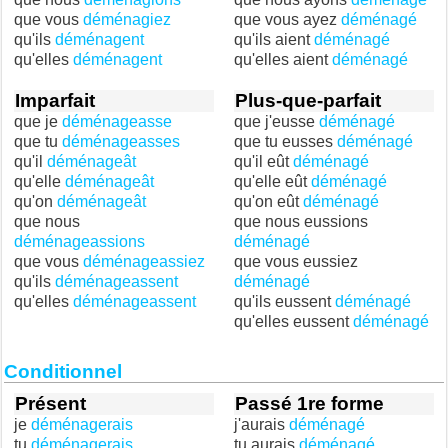
que vous
déménagiez
que vous ayez
déménagé
qu'ils
déménagent
qu'ils aient
déménagé
qu'elles
déménagent
qu'elles aient
déménagé
Imparfait
Plus-que-parfait
que je
déménageasse
que j'eusse
déménagé
que tu
déménageasses
que tu eusses
déménagé
qu'il
déménageât
qu'il eût
déménagé
qu'elle
déménageât
qu'elle eût
déménagé
qu'on
déménageât
qu'on eût
déménagé
que nous
que nous eussions
déménageassions
déménagé
que vous
déménageassiez
que vous eussiez
qu'ils
déménageassent
déménagé
qu'elles
déménageassent
qu'ils eussent
déménagé
qu'elles eussent
déménagé
Conditionnel
Présent
Passé 1re forme
je
déménagerais
j'aurais
déménagé
tu
déménagerais
tu aurais
déménagé