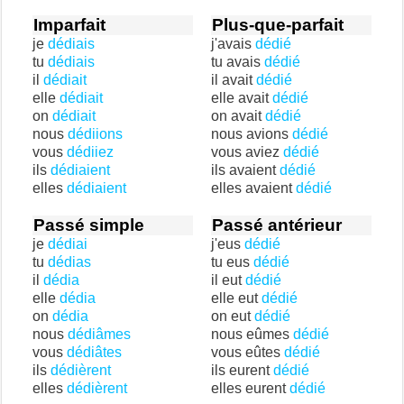
Imparfait
Plus-que-parfait
je
dédiais
j'avais
dédié
tu
dédiais
tu avais
dédié
il
dédiait
il avait
dédié
elle
dédiait
elle avait
dédié
on
dédiait
on avait
dédié
nous
dédiions
nous avions
dédié
vous
dédiiez
vous aviez
dédié
ils
dédiaient
ils avaient
dédié
elles
dédiaient
elles avaient
dédié
Passé simple
Passé antérieur
je
dédiai
j'eus
dédié
tu
dédias
tu eus
dédié
il
dédia
il eut
dédié
elle
dédia
elle eut
dédié
on
dédia
on eut
dédié
nous
dédiâmes
nous eûmes
dédié
vous
dédiâtes
vous eûtes
dédié
ils
dédièrent
ils eurent
dédié
elles
dédièrent
elles eurent
dédié