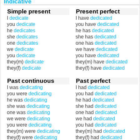
Indicative
Simple present
Present perfect
I
dedicate
I have
dedicated
you
dedicate
you have
dedicated
he
dedicates
he has
dedicated
she
dedicates
she has
dedicated
one
dedicates
one has
dedicated
we
dedicate
we have
dedicated
you
dedicate
you have
dedicated
they(m)
dedicate
they(m) have
dedicated
they(f)
dedicate
they(f) have
dedicated
Past continuous
Past perfect
I was
dedicating
I had
dedicated
you were
dedicating
you had
dedicated
he was
dedicating
he had
dedicated
she was
dedicating
she had
dedicated
one was
dedicating
one had
dedicated
we were
dedicating
we had
dedicated
you were
dedicating
you had
dedicated
they(m) were
dedicating
they(m) had
dedicated
they(f) were
dedicating
they(f) had
dedicated