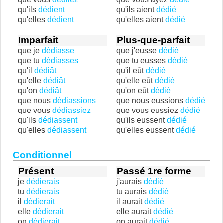
qu'ils
dédient
qu'ils aient
dédié
qu'elles
dédient
qu'elles aient
dédié
Imparfait
Plus-que-parfait
que je
dédiasse
que j'eusse
dédié
que tu
dédiasses
que tu eusses
dédié
qu'il
dédiât
qu'il eût
dédié
qu'elle
dédiât
qu'elle eût
dédié
qu'on
dédiât
qu'on eût
dédié
que nous
dédiassions
que nous eussions
dédié
que vous
dédiassiez
que vous eussiez
dédié
qu'ils
dédiassent
qu'ils eussent
dédié
qu'elles
dédiassent
qu'elles eussent
dédié
Conditionnel
Présent
Passé 1re forme
je
dédierais
j'aurais
dédié
tu
dédierais
tu aurais
dédié
il
dédierait
il aurait
dédié
elle
dédierait
elle aurait
dédié
on
dédierait
on aurait
dédié