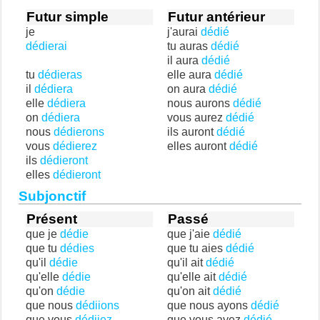
Futur simple
Futur antérieur
je
j'aurai
dédié
dédierai
tu auras
dédié
il aura
dédié
tu
dédieras
elle aura
dédié
il
dédiera
on aura
dédié
elle
dédiera
nous aurons
dédié
on
dédiera
vous aurez
dédié
nous
dédierons
ils auront
dédié
vous
dédierez
elles auront
dédié
ils
dédieront
elles
dédieront
Subjonctif
Présent
Passé
que je
dédie
que j'aie
dédié
que tu
dédies
que tu aies
dédié
qu'il
dédie
qu'il ait
dédié
qu'elle
dédie
qu'elle ait
dédié
qu'on
dédie
qu'on ait
dédié
que nous
dédiions
que nous ayons
dédié
que vous
dédiiez
que vous ayez
dédié